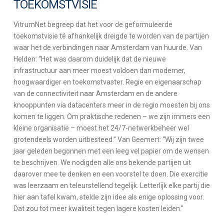
TOEKOMSTVISIE
VitrumNet begreep dat het voor de geformuleerde
toekomstvisie té afhankelijk dreigde te worden van de partijen
waar het de verbindingen naar Amsterdam van huurde. Van
Helden: “Het was daarom duidelijk dat de nieuwe
infrastructuur aan meer moest voldoen dan moderner,
hoogwaardiger en toekomstvaster. Regie en eigenaarschap
van de connectiviteit naar Amsterdam en de andere
knooppunten via datacenters meer in de regio moesten bij ons
komen te liggen. Om praktische redenen – we zijn immers een
kleine organisatie – moest het 24/7-netwerkbeheer wel
grotendeels worden uitbesteed.” Van Geemert: “Wij zijn twee
jaar geleden begonnen met een leeg vel papier om de wensen
te beschrijven. We nodigden alle ons bekende partijen uit
daarover mee te denken en een voorstel te doen. Die exercitie
was leerzaam en teleurstellend tegelijk. Letterlijk elke partij die
hier aan tafel kwam, stelde zijn idee als enige oplossing voor.
Dat zou tot meer kwaliteit tegen lagere kosten leiden.”