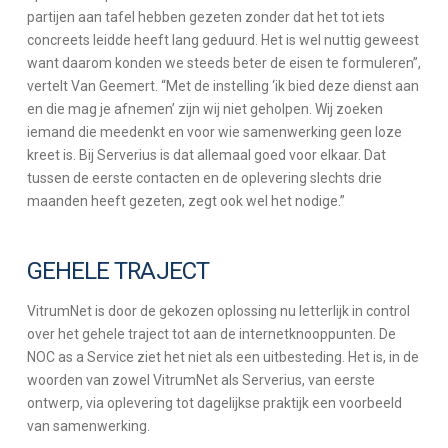
partijen aan tafel hebben gezeten zonder dat het tot iets
concreets leidde heeft lang geduurd. Het is wel nuttig geweest
want daarom konden we steeds beter de eisen te formuleren”,
vertelt Van Geemert. “Met de instelling ‘ik bied deze dienst aan
en die mag je afnemen’ zijn wij niet geholpen. Wij zoeken
iemand die meedenkt en voor wie samenwerking geen loze
kreet is. Bij Serverius is dat allemaal goed voor elkaar. Dat
tussen de eerste contacten en de oplevering slechts drie
maanden heeft gezeten, zegt ook wel het nodige.”
GEHELE TRAJECT
VitrumNet is door de gekozen oplossing nu letterlijk in control
over het gehele traject tot aan de internetknooppunten. De
NOC as a Service ziet het niet als een uitbesteding. Het is, in de
woorden van zowel VitrumNet als Serverius, van eerste
ontwerp, via oplevering tot dagelijkse praktijk een voorbeeld
van samenwerking.